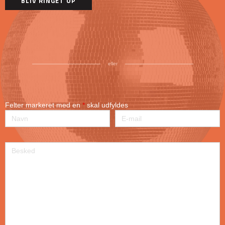
eller
Felter markeret med en
*
skal udfyldes