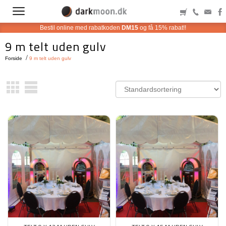
Bestil online med rabatkoden
DM15
og få 15% rabat!!
9 m telt uden gulv
Forside
9 m telt uden gulv