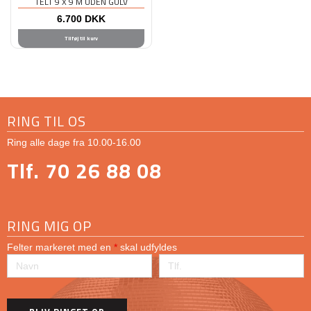
TELT 9 X 9 M UDEN GULV
6.700
DKK
Tilføj til kurv
RING TIL OS
Ring alle dage fra 10.00-16.00
Tlf. 70 26 88 08
RING MIG OP
Felter markeret med en
*
skal udfyldes