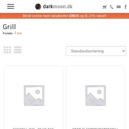
Bestil online med rabatkoden
DM15
og få 15% rabat!!
Grill
Forside
Grill