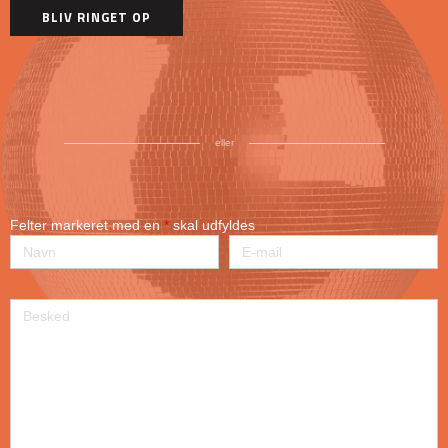
eller
Felter markeret med en
*
skal udfyldes