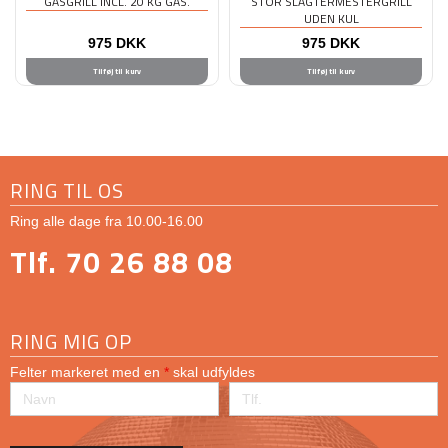
GASGRILL INCL. 20 KG GAS.
STOR SLAGTERMESTERGRILL
UDEN KUL
975
DKK
975
DKK
Tilføj til kurv
Tilføj til kurv
RING TIL OS
Ring alle dage fra 10.00-16.00
Tlf. 70 26 88 08
RING MIG OP
Felter markeret med en
*
skal udfyldes