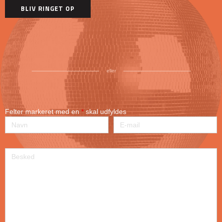
eller
Felter markeret med en
*
skal udfyldes