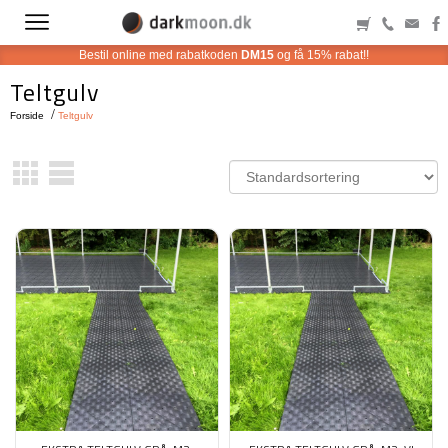
Bestil online med rabatkoden
DM15
og få 15% rabat!!
Teltgulv
Forside
Teltgulv