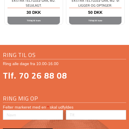
EKSTRA TELTGULV GRÅ, M2.
EKSTRA TELTGULV GRÅ, M2. VI
SELVLAGT.
LIGGER OG OPTAGER.
30
DKK
50
DKK
Tilføj til kurv
Tilføj til kurv
RING TIL OS
Ring alle dage fra 10.00-16.00
Tlf. 70 26 88 08
RING MIG OP
Felter markeret med en
*
skal udfyldes