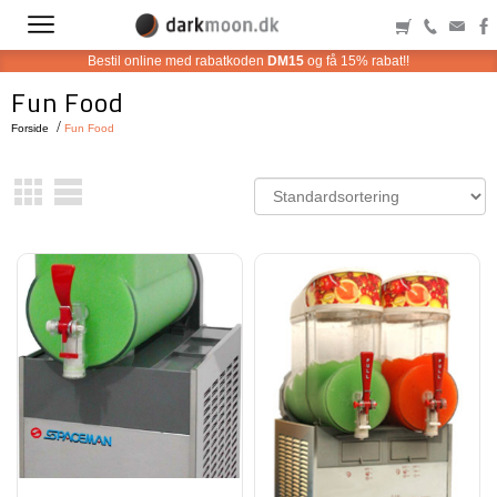
Bestil online med rabatkoden
DM15
og få 15% rabat!!
Fun Food
Forside
Fun Food