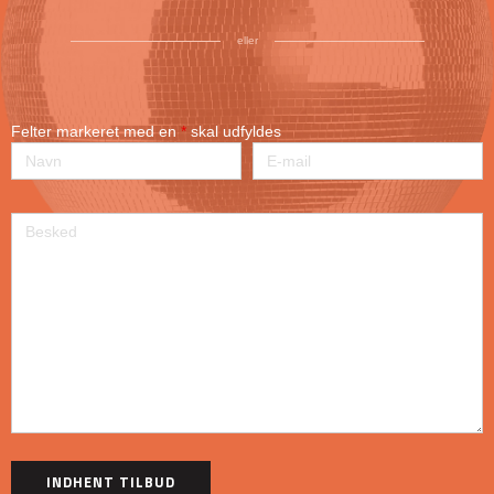
eller
Felter markeret med en
*
skal udfyldes