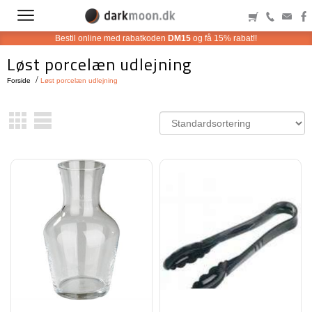
Bestil online med rabatkoden
DM15
og få 15% rabat!!
Løst porcelæn udlejning
Forside
Løst porcelæn udlejning