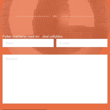
eller
Felter markeret med en
*
skal udfyldes