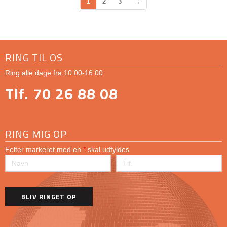
1
2
3
→
RING TIL OS
Ring alle dage fra 10.00-16.00
Tlf. 70 26 88 08
RING MIG OP
Felter markeret med en
*
skal udfyldes