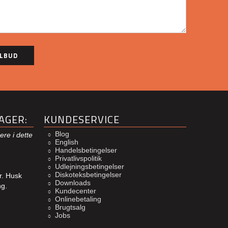
AGER:
KUNDESERVICE
Blog
ere i dette
English
Handelsbetingelser
Privatlivspolitik
Udlejningsbetingelser
Diskoteksbetingelser
r. Husk
Downloads
ng.
Kundecenter
Onlinebetaling
Brugtsalg
Jobs