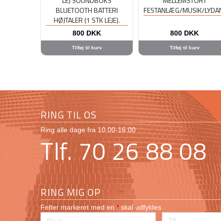
LEJ SOUNDBOKS
MELLEMSTORT
BLUETOOTH BATTERI
FESTANLÆG/MUSIK/LYD
HØJTALER (1 STK LEJE).
800
DKK
800
DKK
Tilføj til kurv
Tilføj til kurv
RING TIL OS
Ring alle dage fra 10.00-16.00
Tlf. 70 26 88 08
RING MIG OP
Felter markeret med en
*
skal udfyldes