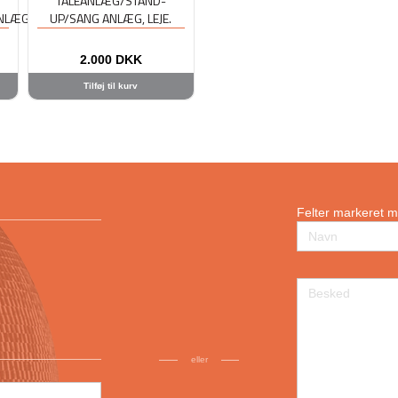
TALEANLÆG/STAND-
ANLÆG
UP/SANG ANLÆG, LEJE.
2.000
DKK
Tilføj til kurv
Felter markeret 
eller