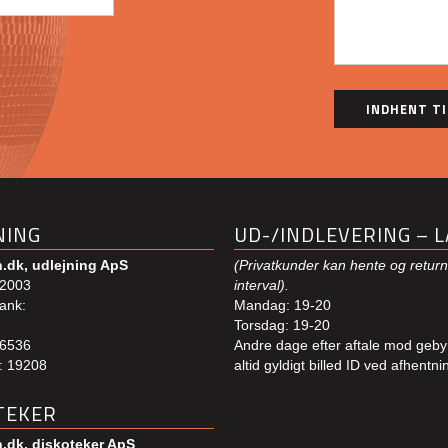
NING
UD-/INDLEVERING – L
.dk, udlejning ApS
(Privatkunder kan hente og return
2003
interval).
ank:
Mandag: 19-20
Torsdag: 19-20
56536
Andre dage efter aftale mod geby
: 19208
altid gyldigt billed ID ved afhentni
TEKER
.dk, diskoteker ApS