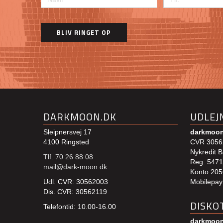
DARKMOON.DK
UDLEJ
Sleipnersvej 17
darkmoon
4100 Ringsted
CVR 3056
Nykredit B
Tlf. 70 26 88 08
Reg. 5471
mail@dark-moon.dk
Konto 20
Udl. CVR: 30562003
Mobilepay
Dis. CVR: 30562119
DISKO
Telefontid: 10.00-16.00
darkmoon